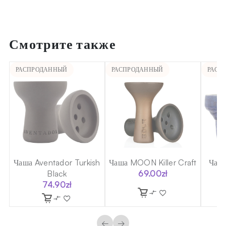
Смотрите также
РАСПРОДАННЫЙ
РАСПРОДАННЫЙ
РАСП
sh
Чаша Aventador Turkish
Чаша MOON Killer Craft
Чаша
Black
69.00
zł
T
74.90
zł
←
→