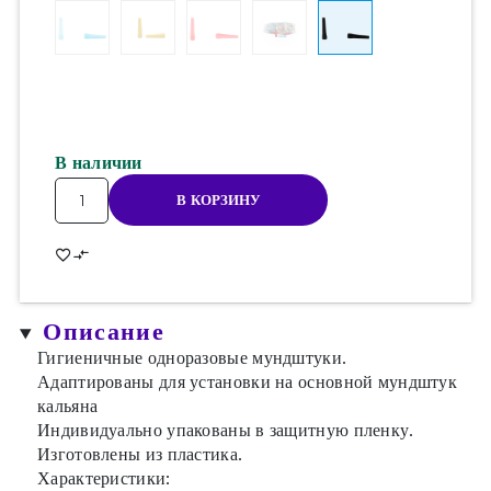
В наличии
Количество
В КОРЗИНУ
товара
Мундштуки
одноразовые
№
12
Описание
чёрные
-
Гигиеничные одноразовые мундштуки.
(100
Адаптированы для установки на основной мундштук
шт)
кальяна
Индивидуально упакованы в защитную пленку.
Изготовлены из пластика.
Характеристики: