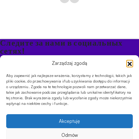
Следите за нами в социальных
сетях!
Будьте в курсе акций и новостей в Кальяне
Zarządzaj zgodą
Aby zapewnić jak najlepsze wrażenia, korzystamy z technologii, takich jak
ПРОДУКТЫ
pliki cookie, do przechowywania i/lub uzyskiwania dostępu do informacji
o urządzeniu. Zgoda na te technologie pozwoli nam przetwarzać dane,
Кальяны
Чаши
Угли и розжиг
Продукты безникотиновые
takie jak zachowanie podczas przeglądania lub unikalne identyfikatory na
ИНФОРМАЦИЯ
tej stronie. Brak wyrażenia zgody lub wycofanie zgody może niekorzystnie
АКЦИИ
FAQ
Фирмы
Правила работы магазина
Политика
wpłynąć na niektóre cechy i funkcje.
конфиденциальности
УСЛУГИ
Akceptuję
Оптовое предложение
Магазин
Обучения
Мероприятия
CYBUCH - SHISHA SKLEP
Odmów
Количество