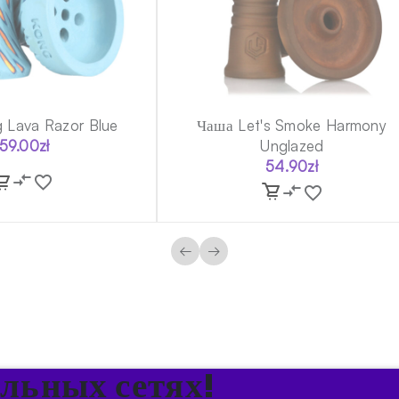
 Lava Razor Blue
Чаша Let's Smoke Harmony
159.00
zł
Unglazed
54.90
zł
←
→
альных сетях!