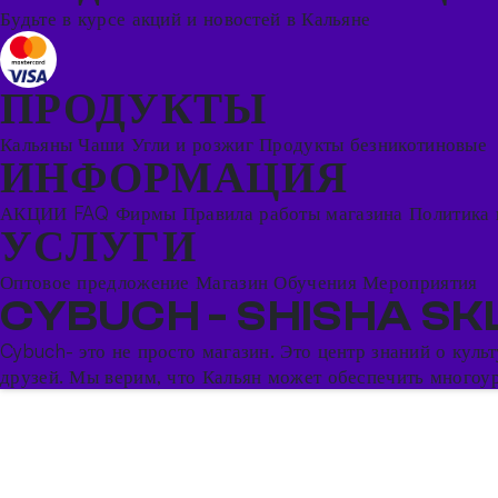
Будьте в курсе акций и новостей в Кальяне
ПРОДУКТЫ
Кальяны
Чаши
Угли и розжиг
Продукты безникотиновые
ИНФОРМАЦИЯ
АКЦИИ
FAQ
Фирмы
Правила работы магазина
Политика 
УСЛУГИ
Оптовое предложение
Магазин
Обучения
Мероприятия
CYBUCH - SHISHA SK
Cybuch- это не просто магазин. Это центр знаний о кул
друзей. Мы верим, что Кальян может обеспечить многоуро