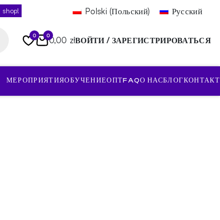
Polski
(
Польский
)
Русский
 shop!
0
0
0,00 zł
ВОЙТИ / ЗАРЕГИСТРИРОВАТЬСЯ
МЕРОПРИЯТИЯ
ОБУЧЕНИЕ
ОПТ
FAQ
О НАС
БЛОГ
КОНТАКТ