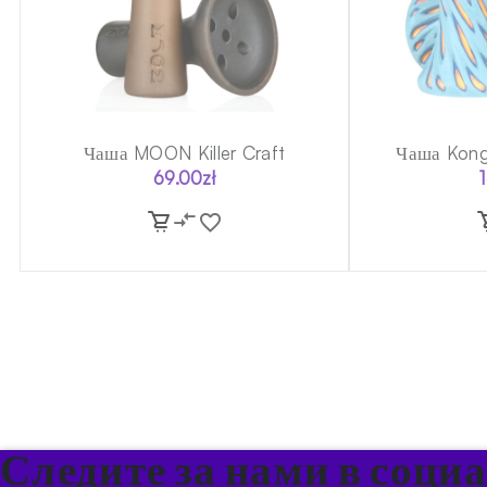
Чаша MOON Killer Craft
Чаша Kong
69.00
zł
Следите за нами в соци