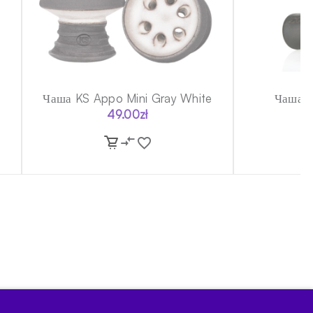
Чаша KS Appo Mini Gray White
Чаша M
49.00
zł