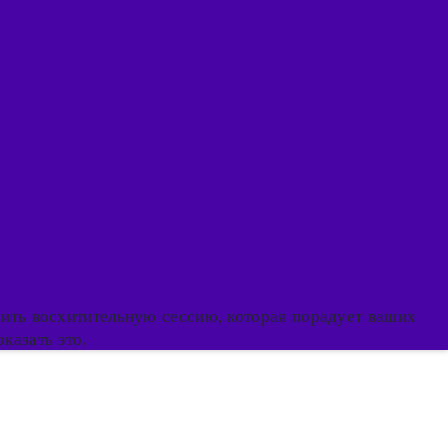
оить восхитительную сессию, которая порадует ваших
казать это.