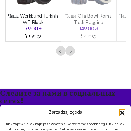
a
Чаша Werkbund Turkish
Чаша Olla Bowl Roma
Чаша
WT Black
Tradi Ruggine
79.00
zł
149.00
zł
←
→
Следите за нами в социальных
сетях!
Будьте в курсе акций и новостей в Кальяне
Zarządzaj zgodą
Aby zapewnić jak najlepsze wrażenia, korzystamy z technologii, takich jak
ПРОДУКТЫ
pliki cookie, do przechowywania i/lub uzyskiwania dostępu do informacji