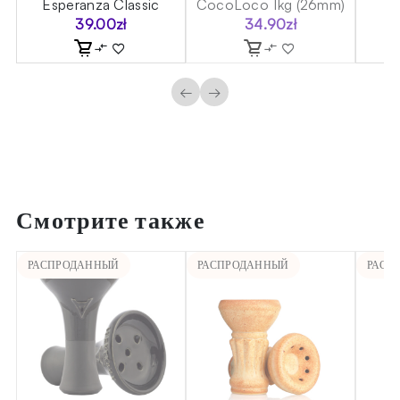
я)
Esperanza Classic
CocoLoco 1kg (26mm)
39.00
zł
34.90
zł
←
→
Смотрите также
РАСПРОДАННЫЙ
РАСПРОДАННЫЙ
РАСП