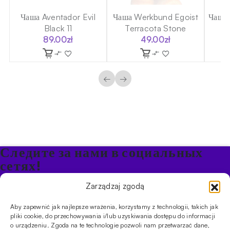
sh
Чаша Aventador Evil
Чаша Werkbund Egoist
Чаша 
Black 11
Terracota Stone
89.00
zł
49.00
zł
←
→
Следите за нами в социальных
сетях!
Будьте в курсе акций и новостей в Кальяне
Zarządzaj zgodą
Aby zapewnić jak najlepsze wrażenia, korzystamy z technologii, takich jak
ПРОДУКТЫ
pliki cookie, do przechowywania i/lub uzyskiwania dostępu do informacji
o urządzeniu. Zgoda na te technologie pozwoli nam przetwarzać dane,
Кальяны
Чаши
Угли и розжиг
Продукты безникотиновые