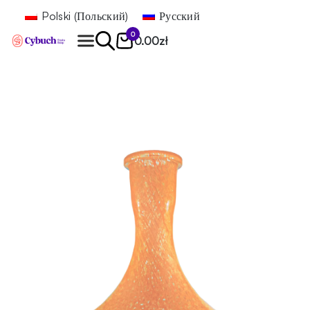
Polski
(
Польский
)
Русский
0
0.00
zł
Найти