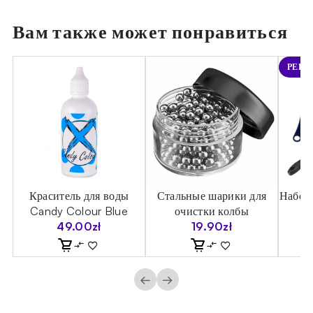
Вам также может понравиться
РЕКО
ы
Краситель для воды
Стальные шарики для
Набор 
Candy Colour Blue
очистки колбы
49.00
zł
19.90
zł
←
→