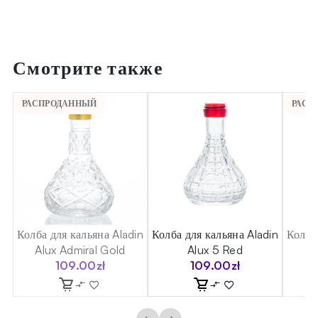
Смотрите также
РАСПРОДАННЫЙ
РАСП
in
Колба для кальяна Aladin
Колба для кальяна Aladin
Колба
Alux Admiral Gold
Alux 5 Red
109.00
zł
109.00
zł