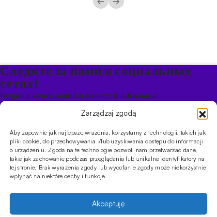
←
→
Следите за нами в социальных
сетях!
Будьте в курсе акций и новостей в Кальяне
Zarządzaj zgodą
ПРОДУКТЫ
Aby zapewnić jak najlepsze wrażenia, korzystamy z technologii, takich jak
Кальяны
Чаши
Угли и розжиг
Продукты безникотиновые
pliki cookie, do przechowywania i/lub uzyskiwania dostępu do informacji
ИНФОРМАЦИЯ
o urządzeniu. Zgoda na te technologie pozwoli nam przetwarzać dane,
takie jak zachowanie podczas przeglądania lub unikalne identyfikatory na
АКЦИИ
FAQ
Фирмы
Правила работы магазина
Политика
tej stronie. Brak wyrażenia zgody lub wycofanie zgody może niekorzystnie
конфиденциальности
wpłynąć na niektóre cechy i funkcje.
УСЛУГИ
Оптовое предложение
Магазин
Обучения
Мероприятия
Akceptuję
CYBUCH - SHISHA SKLEP