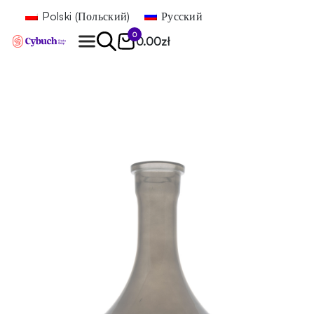
Polski
(
Польский
)
Русский
0
0.00
zł
Найти