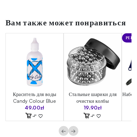
Вам также может понравиться
РЕКО
ы
Краситель для воды
Стальные шарики для
Набор 
Candy Colour Blue
очистки колбы
49.00
zł
19.90
zł
←
→