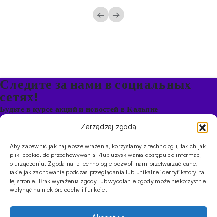
←
→
Следите за нами в социальных
сетях!
Будьте в курсе акций и новостей в Кальяне
Zarządzaj zgodą
ПРОДУКТЫ
Aby zapewnić jak najlepsze wrażenia, korzystamy z technologii, takich jak
Кальяны
Чаши
Угли и розжиг
Продукты безникотиновые
pliki cookie, do przechowywania i/lub uzyskiwania dostępu do informacji
ИНФОРМАЦИЯ
o urządzeniu. Zgoda na te technologie pozwoli nam przetwarzać dane,
takie jak zachowanie podczas przeglądania lub unikalne identyfikatory na
АКЦИИ
FAQ
Фирмы
Правила работы магазина
Политика
tej stronie. Brak wyrażenia zgody lub wycofanie zgody może niekorzystnie
конфиденциальности
wpłynąć na niektóre cechy i funkcje.
УСЛУГИ
Оптовое предложение
Магазин
Обучения
Мероприятия