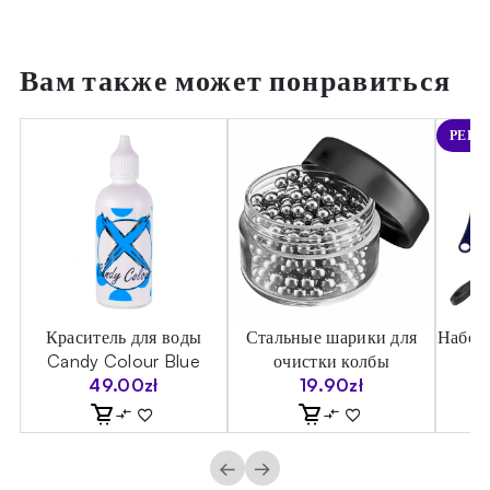
Вам также может понравиться
РЕКО
ы
Краситель для воды
Стальные шарики для
Набор 
Candy Colour Blue
очистки колбы
49.00
zł
19.90
zł
←
→