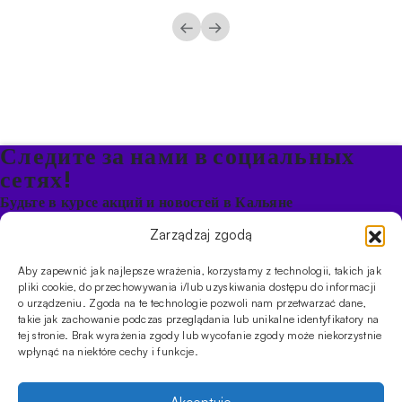
←
→
Следите за нами в социальных
сетях!
Будьте в курсе акций и новостей в Кальяне
Zarządzaj zgodą
ПРОДУКТЫ
Aby zapewnić jak najlepsze wrażenia, korzystamy z technologii, takich jak
Кальяны
Чаши
Угли и розжиг
Продукты безникотиновые
pliki cookie, do przechowywania i/lub uzyskiwania dostępu do informacji
ИНФОРМАЦИЯ
o urządzeniu. Zgoda na te technologie pozwoli nam przetwarzać dane,
takie jak zachowanie podczas przeglądania lub unikalne identyfikatory na
АКЦИИ
FAQ
Фирмы
Правила работы магазина
Политика
tej stronie. Brak wyrażenia zgody lub wycofanie zgody może niekorzystnie
конфиденциальности
wpłynąć na niektóre cechy i funkcje.
УСЛУГИ
Оптовое предложение
Магазин
Обучения
Мероприятия