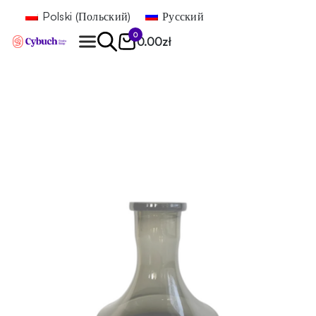
Polski
(
Польский
)
Русский
0
0.00
zł
Найти