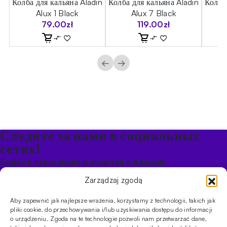
in
Колба для кальяна Aladin
Колба для кальяна Aladin
Колба
Alux 1 Black
Alux 7 Black
79.00
zł
119.00
zł
←
→
Следите за нами в социальных
сетях!
Будьте в курсе акций и новостей в Кальяне
Zarządzaj zgodą
ПРОДУКТЫ
Aby zapewnić jak najlepsze wrażenia, korzystamy z technologii, takich jak
Кальяны
Чаши
Угли и розжиг
Продукты безникотиновые
pliki cookie, do przechowywania i/lub uzyskiwania dostępu do informacji
ИНФОРМАЦИЯ
o urządzeniu. Zgoda na te technologie pozwoli nam przetwarzać dane,