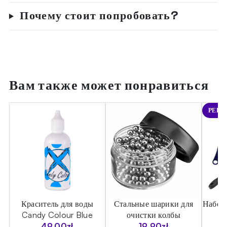
Почему стоит попробовать?
Вам также может понравиться
РЕКО
ы
Краситель для воды
Стальные шарики для
Набор 
Candy Colour Blue
очистки колбы
49.00
zł
19.90
zł