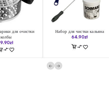
арики для очистки
Набор для чистки кальяна
колбы
64.90
zł
19.90
zł
←
→