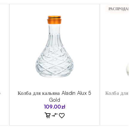
РАСПРОДАН
5
Колба для кальяна Aladin Alux 5
Колба для к
Gold
109.00
zł