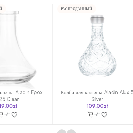
Й
РАСПРОДАННЫЙ
альяна Aladin Epox
Колба для кальяна Aladin Alux 
25 Clear
Silver
119.00
zł
109.00
zł