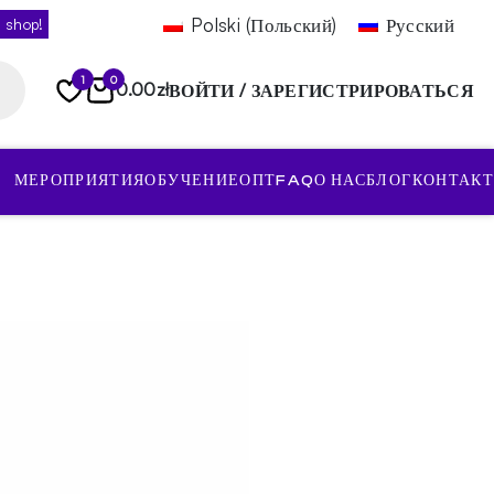
Polski
(
Польский
)
Русский
 shop!
1
0
0.00
zł
ВОЙТИ / ЗАРЕГИСТРИРОВАТЬСЯ
МЕРОПРИЯТИЯ
ОБУЧЕНИЕ
ОПТ
FAQ
О НАС
БЛОГ
КОНТАКТ