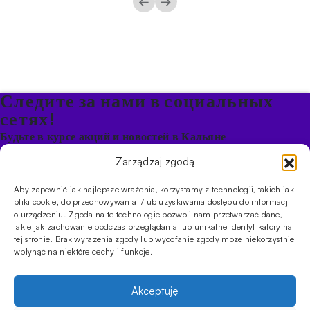
←
→
Следите за нами в социальных
сетях!
Будьте в курсе акций и новостей в Кальяне
Zarządzaj zgodą
ПРОДУКТЫ
Aby zapewnić jak najlepsze wrażenia, korzystamy z technologii, takich jak
Кальяны
Чаши
Угли и розжиг
Продукты безникотиновые
pliki cookie, do przechowywania i/lub uzyskiwania dostępu do informacji
ИНФОРМАЦИЯ
o urządzeniu. Zgoda na te technologie pozwoli nam przetwarzać dane,
takie jak zachowanie podczas przeglądania lub unikalne identyfikatory na
АКЦИИ
FAQ
Фирмы
Правила работы магазина
Политика
tej stronie. Brak wyrażenia zgody lub wycofanie zgody może niekorzystnie
конфиденциальности
wpłynąć na niektóre cechy i funkcje.
УСЛУГИ
Оптовое предложение
Магазин
Обучения
Мероприятия
Akceptuję
CYBUCH - SHISHA SKLEP