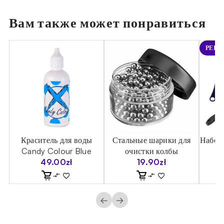
Вам также может понравиться
РЕКО
ы
Краситель для воды
Стальные шарики для
Набор 
Candy Colour Blue
очистки колбы
49.00
zł
19.90
zł
←
→