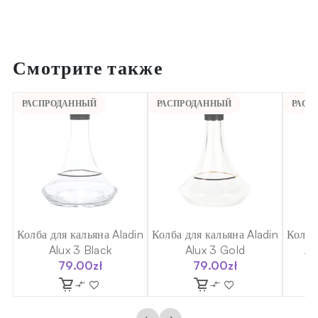
Смотрите также
РАСПРОДАННЫЙ
РАСПРОДАННЫЙ
РАСП
ld
Колба для кальяна Aladin
Колба для кальяна Aladin
Колба
Alux 3 Black
Alux 3 Gold
Al
79.00
zł
79.00
zł