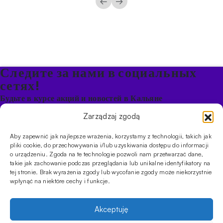
←
→
Следите за нами в социальных
сетях!
Будьте в курсе акций и новостей в Кальяне
Zarządzaj zgodą
ПРОДУКТЫ
Aby zapewnić jak najlepsze wrażenia, korzystamy z technologii, takich jak
Кальяны
Чаши
Угли и розжиг
Продукты безникотиновые
pliki cookie, do przechowywania i/lub uzyskiwania dostępu do informacji
ИНФОРМАЦИЯ
o urządzeniu. Zgoda na te technologie pozwoli nam przetwarzać dane,
takie jak zachowanie podczas przeglądania lub unikalne identyfikatory na
АКЦИИ
FAQ
Фирмы
Правила работы магазина
Политика
tej stronie. Brak wyrażenia zgody lub wycofanie zgody może niekorzystnie
конфиденциальности
wpłynąć na niektóre cechy i funkcje.
УСЛУГИ
Оптовое предложение
Магазин
Обучения
Мероприятия
Akceptuję
CYBUCH - SHISHA SKLEP