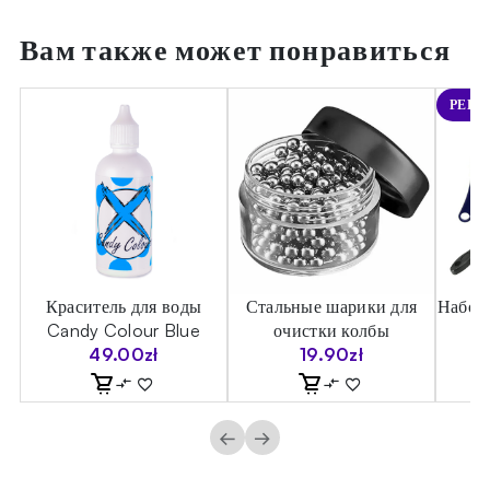
Вам также может понравиться
РЕКО
ы
Краситель для воды
Стальные шарики для
Набор 
Candy Colour Blue
очистки колбы
49.00
zł
19.90
zł
←
→