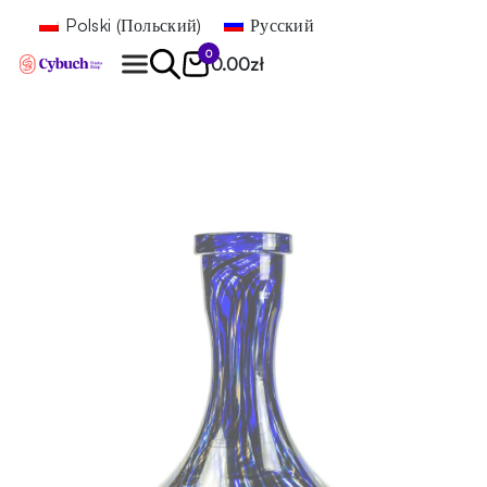
Polski
(
Польский
)
Русский
0
0.00
zł
Найти