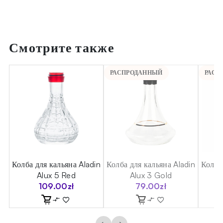
Смотрите также
РАСПРОДАННЫЙ
РАСП
in
Колба для кальяна Aladin
Колба для кальяна Aladin
Колба
Alux 5 Red
Alux 3 Gold
109.00
zł
79.00
zł