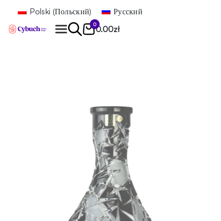
Polski
(
Польский
)
Русский
0
0.00
zł
Найти