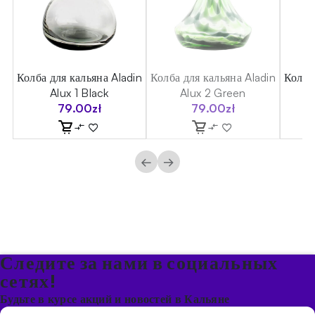
 5
Колба для кальяна Aladin
Колба для кальяна Aladin
Колба
Alux 1 Black
Alux 2 Green
79.00
zł
79.00
zł
←
→
Следите за нами в социальных
сетях!
Будьте в курсе акций и новостей в Кальяне