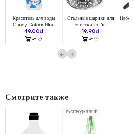
а
Краситель для воды
Стальные шарики для
Набор 
t
Candy Colour Blue
очистки колбы
49.00
zł
19.90
zł
←
→
Смотрите также
РАСПРОДАННЫЙ