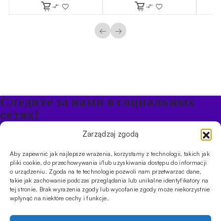
←
→
Следите за нами в социальных
сетях!
Будьте в курсе акций и новостей в Кальяне
Zarządzaj zgodą
Aby zapewnić jak najlepsze wrażenia, korzystamy z technologii, takich jak
ПРОДУКТЫ
pliki cookie, do przechowywania i/lub uzyskiwania dostępu do informacji
o urządzeniu. Zgoda na te technologie pozwoli nam przetwarzać dane,
Кальяны
Чаши
Угли и розжиг
Продукты безникотиновые
takie jak zachowanie podczas przeglądania lub unikalne identyfikatory na
ИНФОРМАЦИЯ
tej stronie. Brak wyrażenia zgody lub wycofanie zgody może niekorzystnie
АКЦИИ
FAQ
Фирмы
Правила работы магазина
Политика
wpłynąć na niektóre cechy i funkcje.
конфиденциальности
УСЛУГИ