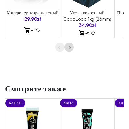
Контролер жара матовый
Уголь кокосовый
Паст
29.90
zł
CocoLoco 1kg (26mm)
34.90
zł
←
→
Смотрите также
БАНАН
МЯТА
КЛУБ