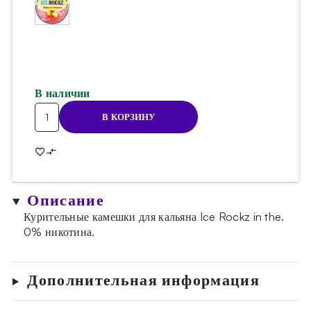
В наличии
Количество
В КОРЗИНУ
товара
Камешки
Ice
Rockz
-
Описание
Mango
120г
Курительные камешки для кальяна Ice Rockz in the.
0% никотина.
Дополнительная информация