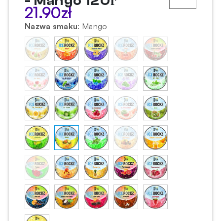
- Mango 120г
21.90
zł
Nazwa smaku
:
Mango