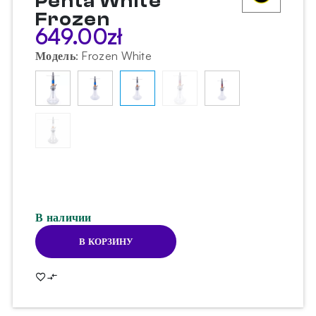
Penta White
Frozen
649.00
zł
Модель
:
Frozen White
В наличии
В КОРЗИНУ
Количество
товара
Кальян
VYRO
Penta