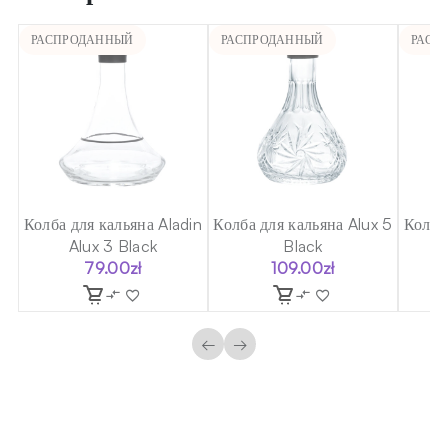
РАСПРОДАННЫЙ
РАСПРОДАННЫЙ
РАСП
Колба для кальяна Aladin
Колба для кальяна Alux 5
Колба
Alux 3 Black
Black
E
79.00
zł
109.00
zł
←
→