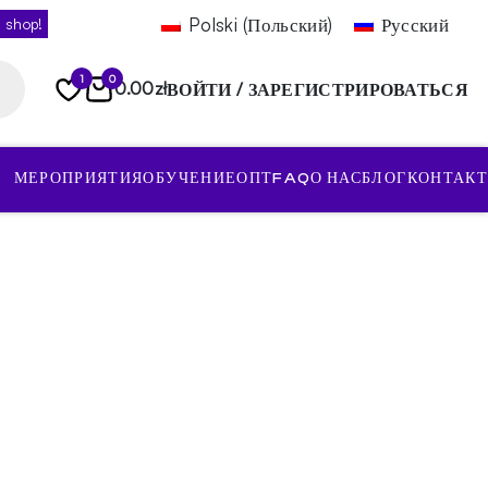
Polski
(
Польский
)
Русский
 shop!
1
0
0.00
zł
ВОЙТИ / ЗАРЕГИСТРИРОВАТЬСЯ
МЕРОПРИЯТИЯ
ОБУЧЕНИЕ
ОПТ
FAQ
О НАС
БЛОГ
КОНТАКТ