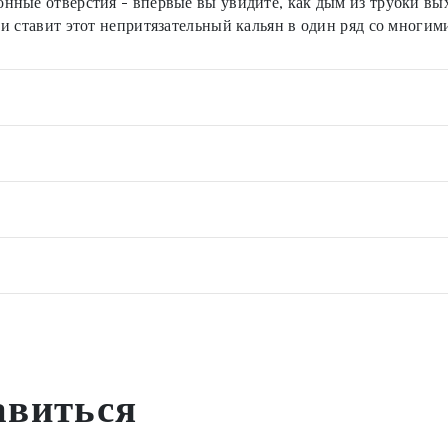
нные отверстия - впервые вы увидите, как дым из трубки вых
и ставит этот непритязательный кальян в один ряд со многи
авиться