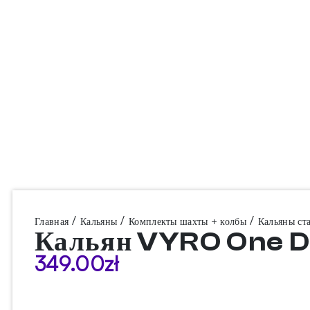
/
/
/
Главная
Кальяны
Комплекты шахты + колбы
Кальяны ст
Кальян VYRO One D
349.00
zł