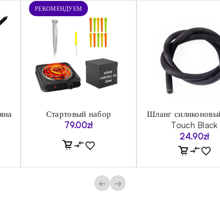
РЕКОМЕНДУЕМ
яна
Стартовый набор
Шланг силиконовы
79.00
zł
Touch Black
24.90
zł
←
→