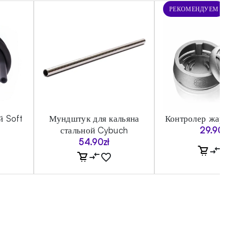
РЕКОМЕНДУЕМ
й Soft
Мундштук для кальяна
Контролер жара
стальной Cybuch
29.90
z
54.90
zł