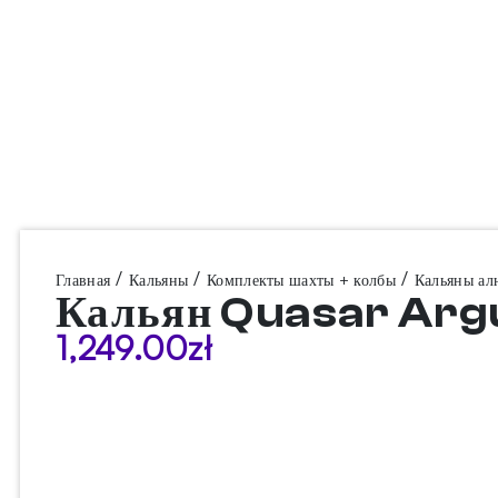
/
/
/
Главная
Кальяны
Комплекты шахты + колбы
Кальяны а
Кальян Quasar Argu
1,249.00
zł