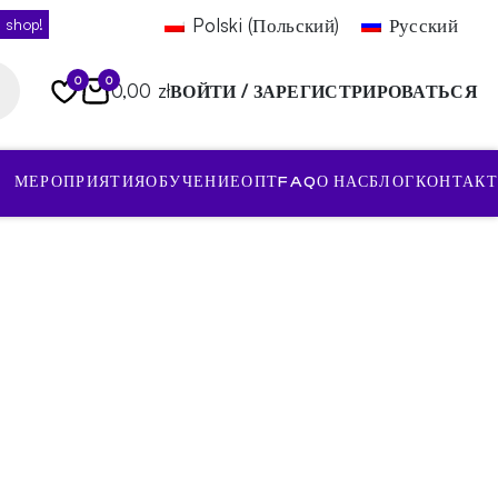
Polski
(
Польский
)
Русский
 shop!
0
0
0,00 zł
ВОЙТИ / ЗАРЕГИСТРИРОВАТЬСЯ
МЕРОПРИЯТИЯ
ОБУЧЕНИЕ
ОПТ
FAQ
О НАС
БЛОГ
КОНТАКТ