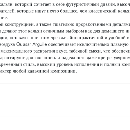
альян, который сочетает в себе футуристичный дизайн, высо
вателей, которые ищут нечто большее, чем классический калья
ние.
ой конструкцией, а также тщательно проработанными деталя
делают этот кальян отличным выбором как для домашнего инт
дом, оставаясь при этом чрезвычайно практичной и удобной 
оздуха Quasar Arguile обеспечивает исключительно плавную 
максимального раскрытия вкуса табачной смеси, что обеспеч
арантируют долговечность и надежность даже при регулярно
временный стиль, высокий уровень исполнения и полный контр
рактер любой кальянной композиции.