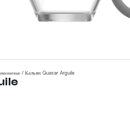
/ Кальян Quasar Arguile
люминиевые
ile