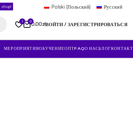
Polski
(
Польский
)
Русский
 shop!
1
0
0.00
zł
ВОЙТИ / ЗАРЕГИСТРИРОВАТЬСЯ
МЕРОПРИЯТИЯ
ОБУЧЕНИЕ
ОПТ
FAQ
О НАС
БЛОГ
КОНТАКТ