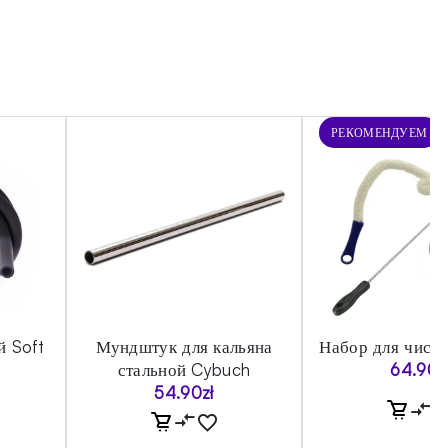
РЕКОМЕНДУЕМ
й Soft
Мундштук для кальяна
Набор для чистк
стальной Cybuch
64.90
z
54.90
zł