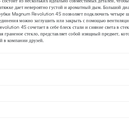
состоит из нескольких идеально совместимых деталей, чтобы
атяжке дает невероятно густой и ароматный дым. Большой ди
убки Magnum Revolution 4S позволяет подключить четыре шла
единения можно заглушить или закрыть с помощью вентиляцио
olution 4S сочетает в себе блеск стали и сияние света в ст
чая граненое стекло, представляет собой изящный предмет, к
й в компании друзей.