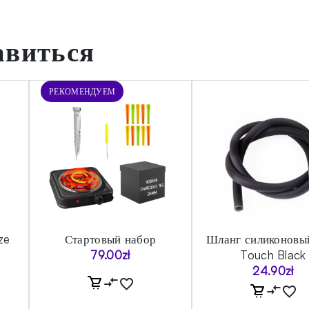
авиться
РЕКОМЕНДУЕМ
ze
Стартовый набор
Шланг силиконовы
79.00
zł
Touch Black
24.90
zł