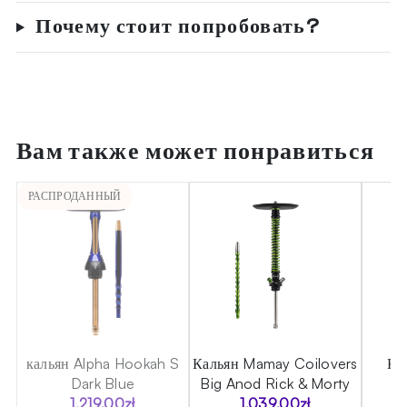
Почему стоит попробовать?
Вам также может понравиться
РАСПРОДАННЫЙ
ni
кальян Alpha Hookah S
Кальян Mamay Coilovers
Ка
Dark Blue
Big Anod Rick & Morty
1,219.00
zł
1,039.00
zł