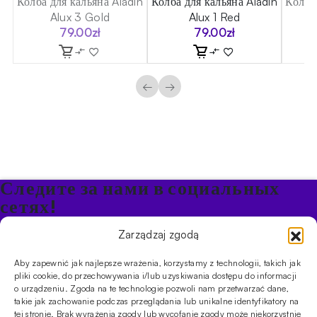
in
Колба для кальяна Aladin
Колба для кальяна Aladin
Колба
Alux 3 Gold
Alux 1 Red
79.00
zł
79.00
zł
←
→
Следите за нами в социальных
сетях!
Будьте в курсе акций и новостей в Кальяне
Zarządzaj zgodą
Aby zapewnić jak najlepsze wrażenia, korzystamy z technologii, takich jak
ПРОДУКТЫ
pliki cookie, do przechowywania i/lub uzyskiwania dostępu do informacji
o urządzeniu. Zgoda na te technologie pozwoli nam przetwarzać dane,
Кальяны
Чаши
Угли и розжиг
Продукты безникотиновые
takie jak zachowanie podczas przeglądania lub unikalne identyfikatory na
ИНФОРМАЦИЯ
tej stronie. Brak wyrażenia zgody lub wycofanie zgody może niekorzystnie