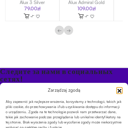
Alux 3 Silver
Alux Admiral Gold
79.00
zł
109.00
zł
←
→
Следите за нами в социальных
сетях!
Будьте в курсе акций и новостей в Кальяне
Zarządzaj zgodą
Aby zapewnić jak najlepsze wrażenia, korzystamy z technologii, takich jak
ПРОДУКТЫ
pliki cookie, do przechowywania i/lub uzyskiwania dostępu do informacji
o urządzeniu. Zgoda na te technologie pozwoli nam przetwarzać dane,
Кальяны
Чаши
Угли и розжиг
Продукты безникотиновые
takie jak zachowanie podczas przeglądania lub unikalne identyfikatory na
ИНФОРМАЦИЯ
tej stronie. Brak wyrażenia zgody lub wycofanie zgody może niekorzystnie
АКЦИИ
FAQ
Фирмы
Правила работы магазина
Политика
wpłynąć na niektóre cechy i funkcje.