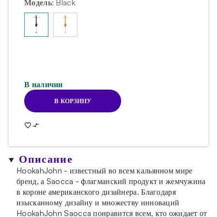
Модель
:
Black
составляла
799.20zł.
999.00zł.
В наличии
В КОРЗИНУ
Количество
товара
Кальян
HookahJohn
Saocca
Описание
Aluminium
Black
HookahJohn - известный во всем кальянном мире
бренд, а Saocca - флагманский продукт и жемчужина
в короне американского дизайнера. Благодаря
изысканному дизайну и множеству инноваций
HookahJohn Saocca понравится всем, кто ожидает от