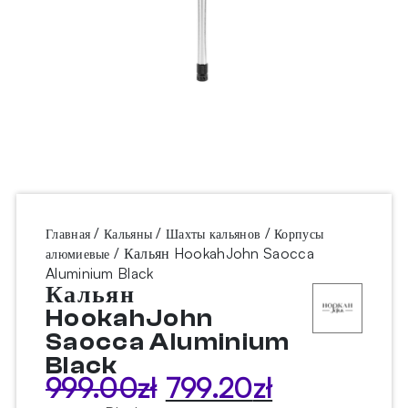
/
/
/
Главная
Кальяны
Шахты кальянов
Корпусы
/ Кальян HookahJohn Saocca
алюмиевые
Aluminium Black
Кальян
HookahJohn
Saocca Aluminium
Black
999.00
zł
799.20
zł
Первоначальная
Текущая
цена
цена: