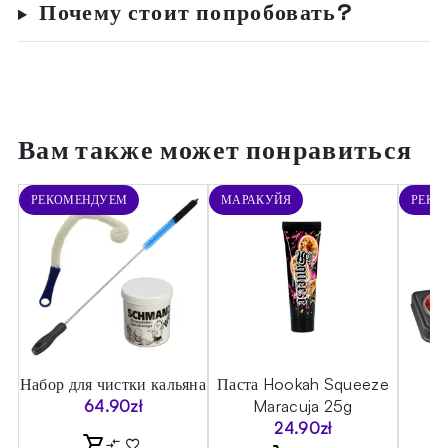
Почему стоит попробовать?
Вам также может понравиться
РЕКОМЕНДУЕМ
МАРАКУЙЯ
РЕКО
sic
Набор для чистки кальяна
Паста Hookah Squeeze
Ст
64.90
zł
Maracuja 25g
24.90
zł