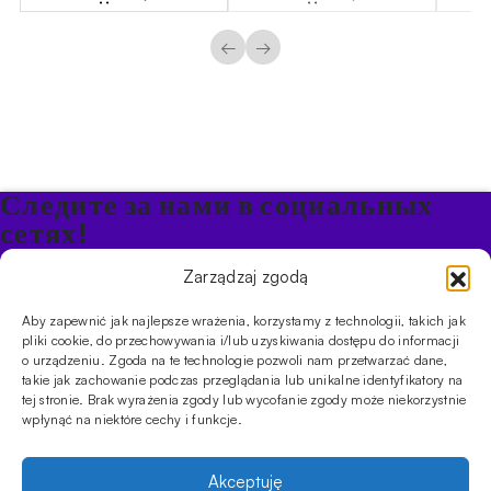
←
→
Следите за нами в социальных
сетях!
Будьте в курсе акций и новостей в Кальяне
Zarządzaj zgodą
Aby zapewnić jak najlepsze wrażenia, korzystamy z technologii, takich jak
ПРОДУКТЫ
pliki cookie, do przechowywania i/lub uzyskiwania dostępu do informacji
o urządzeniu. Zgoda na te technologie pozwoli nam przetwarzać dane,
Кальяны
Чаши
Угли и розжиг
Продукты безникотиновые
takie jak zachowanie podczas przeglądania lub unikalne identyfikatory na
ИНФОРМАЦИЯ
tej stronie. Brak wyrażenia zgody lub wycofanie zgody może niekorzystnie
АКЦИИ
FAQ
Фирмы
Правила работы магазина
Политика
wpłynąć na niektóre cechy i funkcje.
конфиденциальности
УСЛУГИ
Akceptuję