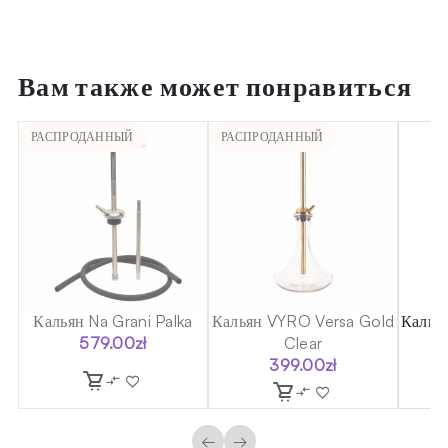
Вам также может понравиться
РАСПРОДАННЫЙ
РАСПРОДАННЫЙ
Кальян Na Grani Palka
Кальян VYRO Versa Gold
Кальян
579.00
zł
Clear
399.00
zł
←
→