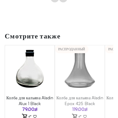
Смотрите также
РАСПРОДАННЫЙ
РАСП
in
Колба для кальяна Aladin
Колба для кальяна Aladin
Колба
Alux 1 Black
Epox 425 Black
79.00
zł
119.00
zł