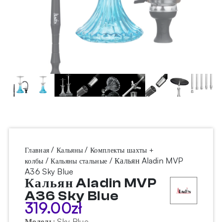
/
/
Главная
Кальяны
Комплекты шахты +
/
/ Кальян Aladin MVP
колбы
Кальяны стальные
A36 Sky Blue
Кальян Aladin MVP
A36 Sky Blue
319.00
zł
Модель
:
Sky Blue