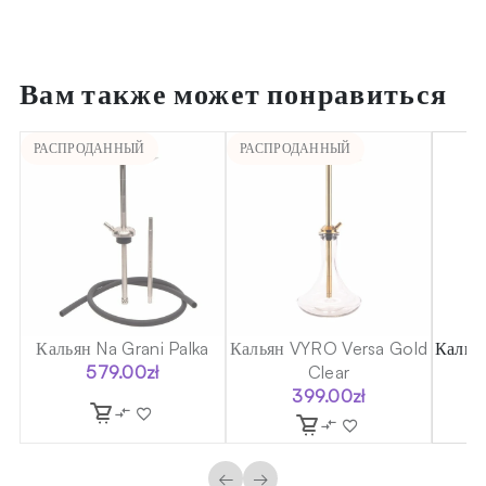
Вам также может понравиться
РАСПРОДАННЫЙ
РАСПРОДАННЫЙ
Кальян Na Grani Palka
Кальян VYRO Versa Gold
Кальян
579.00
zł
Clear
399.00
zł
←
→