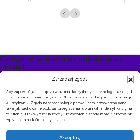
←
→
Следите за нами в социальных
сетях!
Будьте в курсе акций и новостей в Кальяне
Zarządzaj zgodą
Aby zapewnić jak najlepsze wrażenia, korzystamy z technologii, takich jak
ПРОДУКТЫ
pliki cookie, do przechowywania i/lub uzyskiwania dostępu do informacji
o urządzeniu. Zgoda na te technologie pozwoli nam przetwarzać dane,
Кальяны
Чаши
Угли и розжиг
Продукты безникотиновые
takie jak zachowanie podczas przeglądania lub unikalne identyfikatory na
ИНФОРМАЦИЯ
tej stronie. Brak wyrażenia zgody lub wycofanie zgody może niekorzystnie
АКЦИИ
FAQ
Фирмы
Правила работы магазина
Политика
wpłynąć na niektóre cechy i funkcje.
конфиденциальности
УСЛУГИ
Akceptuję