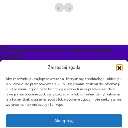
←
→
Следите за нами в социальных
сетях!
Будьте в курсе акций и новостей в Кальяне
Zarządzaj zgodą
Aby zapewnić jak najlepsze wrażenia, korzystamy z technologii, takich jak
ПРОДУКТЫ
pliki cookie, do przechowywania i/lub uzyskiwania dostępu do informacji
o urządzeniu. Zgoda na te technologie pozwoli nam przetwarzać dane,
Кальяны
Чаши
Угли и розжиг
Продукты безникотиновые
takie jak zachowanie podczas przeglądania lub unikalne identyfikatory na
ИНФОРМАЦИЯ
tej stronie. Brak wyrażenia zgody lub wycofanie zgody może niekorzystnie
АКЦИИ
FAQ
Фирмы
Правила работы магазина
Политика
wpłynąć na niektóre cechy i funkcje.
конфиденциальности
УСЛУГИ
Akceptuję
Оптовое предложение
Магазин
Обучения
Мероприятия