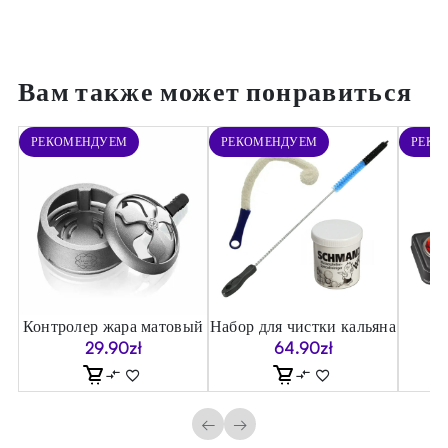
Вам также может понравиться
РЕКОМЕНДУЕМ
РЕКОМЕНДУЕМ
РЕКО
er
Контролер жара матовый
Набор для чистки кальяна
Ст
29.90
zł
64.90
zł
←
→