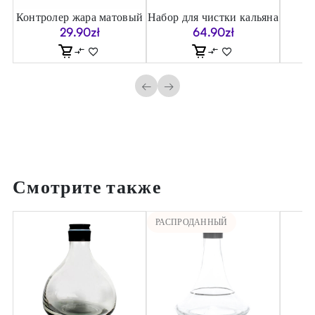
er
Контролер жара матовый
Набор для чистки кальяна
Ст
29.90
zł
64.90
zł
←
→
Смотрите также
РАСПРОДАННЫЙ