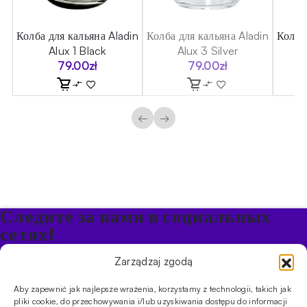
 5
Колба для кальяна Aladin
Колба для кальяна Aladin
Колба
Alux 1 Black
Alux 3 Silver
79.00
zł
79.00
zł
←
→
Следите за нами в социальных
сетях!
Будьте в курсе акций и новостей в Кальяне
Zarządzaj zgodą
Aby zapewnić jak najlepsze wrażenia, korzystamy z technologii, takich jak
ПРОДУКТЫ
pliki cookie, do przechowywania i/lub uzyskiwania dostępu do informacji