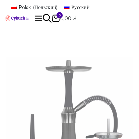
Polski
(
Польский
)
Русский
0
0,00 zł
Найти