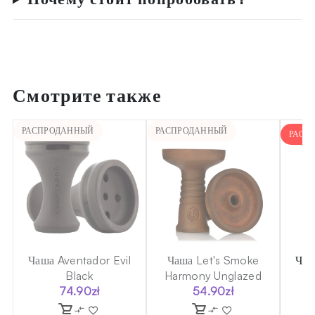
Смотрите также
РАСПРОДАННЫЙ
РАСПРОДАННЫЙ
РАСП
a
Чаша Aventador Evil
Чаша Let's Smoke
Чаш
Black
Harmony Unglazed
74.90
zł
54.90
zł
8
льная