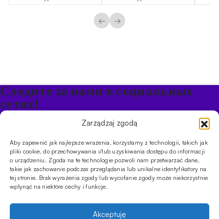
←
→
Следите за нами в социальных
сетях!
Будьте в курсе акций и новостей в Кальяне
Zarządzaj zgodą
Aby zapewnić jak najlepsze wrażenia, korzystamy z technologii, takich jak
ПРОДУКТЫ
pliki cookie, do przechowywania i/lub uzyskiwania dostępu do informacji
o urządzeniu. Zgoda na te technologie pozwoli nam przetwarzać dane,
Кальяны
Чаши
Угли и розжиг
Продукты безникотиновые
takie jak zachowanie podczas przeglądania lub unikalne identyfikatory na
ИНФОРМАЦИЯ
tej stronie. Brak wyrażenia zgody lub wycofanie zgody może niekorzystnie
АКЦИИ
FAQ
Фирмы
Правила работы магазина
Политика
wpłynąć na niektóre cechy i funkcje.
конфиденциальности
УСЛУГИ
Akceptuję