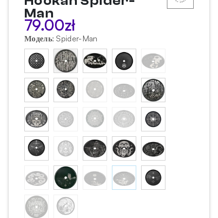
Hookah Spider-
Man
79.00
zł
Модель
:
Spider-Man