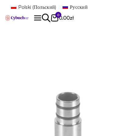
Polski
(
Польский
)
Русский
0
0.00
zł
Найти