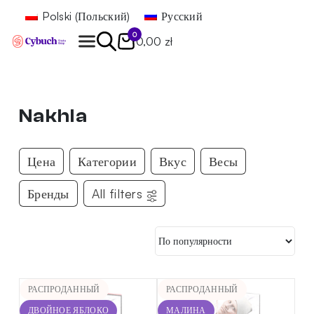
Polski
(
Польский
)
Русский
0
0,00 zł
Найти
Nakhla
Цена
Категории
Вкус
Весы
Бренды
All filters
РАСПРОДАННЫЙ
РАСПРОДАННЫЙ
ДВОЙНОЕ ЯБЛОКО
МАЛИНА