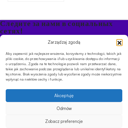
Следите за нами в социальных
сетях!
Будьте в курсе акций и новостей в Кальяне
Zarządzaj zgodą
Aby zapewnić jak najlepsze wrażenia, korzystamy z technologii, takich jak
ПРОДУКТЫ
pliki cookie, do przechowywania i/lub uzyskiwania dostępu do informacji
o urządzeniu. Zgoda na te technologie pozwoli nam przetwarzać dane,
Кальяны
Чаши
Угли и розжиг
Продукты безникотиновые
takie jak zachowanie podczas przeglądania lub unikalne identyfikatory na
ИНФОРМАЦИЯ
tej stronie. Brak wyrażenia zgody lub wycofanie zgody może niekorzystnie
АКЦИИ
FAQ
Фирмы
Правила работы магазина
Политика
wpłynąć na niektóre cechy i funkcje.
конфиденциальности
УСЛУГИ
Akceptuję
Оптовое предложение
Магазин
Обучения
Мероприятия
CYBUCH - SHISHA SKLEP
Odmów
Cybuch- это не просто магазин. Это центр знаний о культуре
кальяна, и с помощью наших гидов вы сможете устроить
Zobacz preferencje
восхитительную сессию, которая порадует ваших друзей. Мы