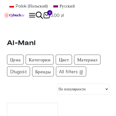
Polski
(
Польский
)
Русский
0
0,00 zł
Найти
Al-Mani
Цена
Категории
Цвет
Материал
Długość
Бренды
All filters