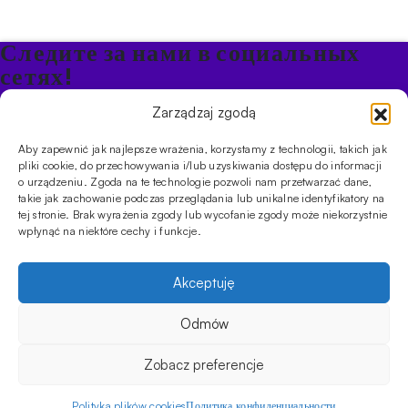
Следите за нами в социальных
сетях!
Будьте в курсе акций и новостей в Кальяне
Zarządzaj zgodą
Aby zapewnić jak najlepsze wrażenia, korzystamy z technologii, takich jak
ПРОДУКТЫ
pliki cookie, do przechowywania i/lub uzyskiwania dostępu do informacji
o urządzeniu. Zgoda na te technologie pozwoli nam przetwarzać dane,
Кальяны
Чаши
Угли и розжиг
Продукты безникотиновые
takie jak zachowanie podczas przeglądania lub unikalne identyfikatory na
ИНФОРМАЦИЯ
tej stronie. Brak wyrażenia zgody lub wycofanie zgody może niekorzystnie
АКЦИИ
FAQ
Фирмы
Правила работы магазина
Политика
wpłynąć na niektóre cechy i funkcje.
конфиденциальности
УСЛУГИ
Akceptuję
Оптовое предложение
Магазин
Обучения
Мероприятия
CYBUCH - SHISHA SKLEP
Odmów
Cybuch- это не просто магазин. Это центр знаний о культуре
кальяна, и с помощью наших гидов вы сможете устроить
Zobacz preferencje
восхитительную сессию, которая порадует ваших друзей. Мы
верим, что Кальян может обеспечить многоуровневый,
Polityka plików cookies
Политика конфиденциальности