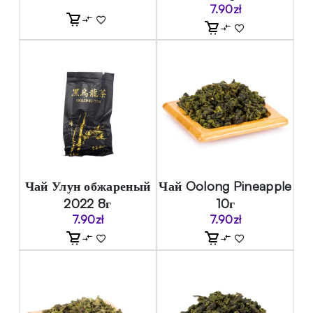
7.90
zł
Чай Улун обжареный
Чай Oolong Pineapple
2022 8г
10г
7.90
zł
7.90
zł