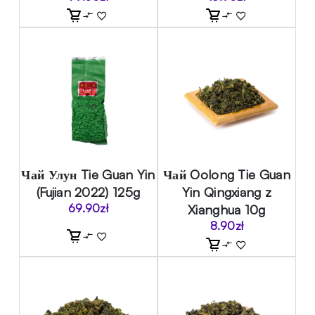
Чай Улун Tie Guan Yin
Чай Oolong Tie Guan
(Fujian 2022) 125g
Yin Qingxiang z
69.90
zł
Xianghua 10g
8.90
zł