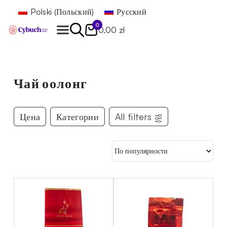
Polski
(
Польский
)
Русский
0
0,00 zł
Найти
Чай оолонг
Цена
Категории
All filters