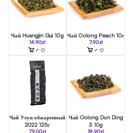
Чай Huangjin Gui 10g
Чай Oolong Peach 10г
14.90
zł
7.90
zł
Чай Улун обжаренный
Чай Oolong Dun Ding
2022 125г
3 10g
79.00
zł
18.90
zł