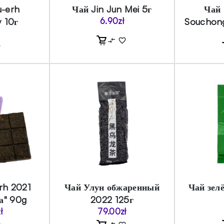
u-erh
Чай Jin Jun Mei 5г
Чай
y 10г
6.90
zł
Souchong
rh 2021
Чай Улун обжаренный
Чай зел
а" 90g
2022 125г
ł
79.00
zł