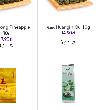
ong Pineapple
Чай Huangjin Gui 10g
10г
14.90
zł
7.90
zł