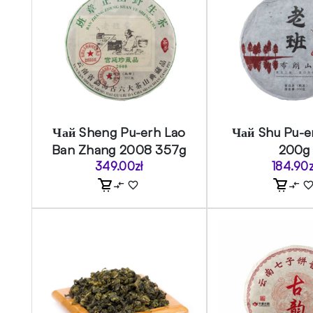
Чай Sheng Pu-erh Lao
Чай Shu Pu-e
Ban Zhang 2008 357g
200g
349.00
zł
184.90
z