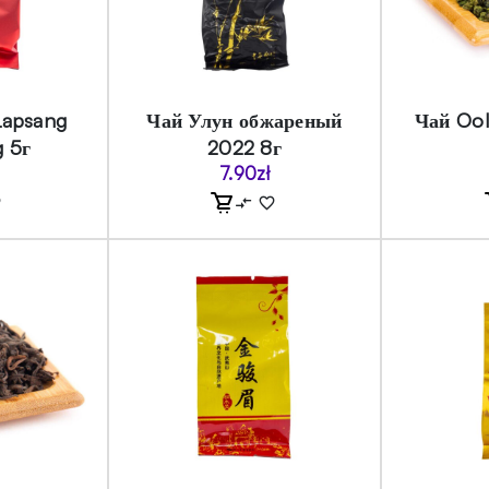
Lapsang
Чай Улун обжареный
Чай Ool
 5г
2022 8г
7.90
zł