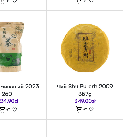
сминовый 2023
Чай Shu Pu-erh 2009
250г
357g
124.90
zł
349.00
zł