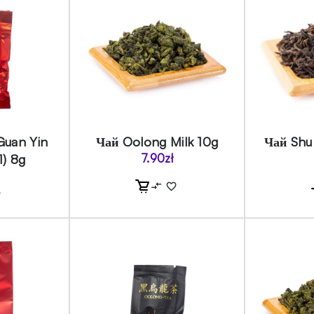
Guan Yin
Чай Oolong Milk 10g
Чай Shu
1) 8g
7.90
zł