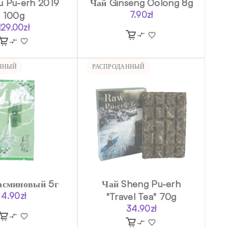
u Pu-erh 2019
Чай Ginseng Oolong 8g
100g
7.90
zł
129.00
zł
ННЫЙ
РАСПРОДАННЫЙ
асминовый 5г
Чай Sheng Pu-erh
4.90
zł
"Travel Tea" 70g
34.90
zł