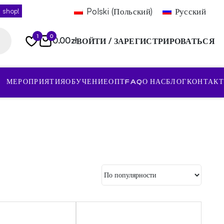
Polski
(
Польский
)
Русский
 shop!
1
0
0.00
zł
ВОЙТИ / ЗАРЕГИСТРИРОВАТЬСЯ
МЕРОПРИЯТИЯ
ОБУЧЕНИЕ
ОПТ
FAQ
О НАС
БЛОГ
КОНТАКТ