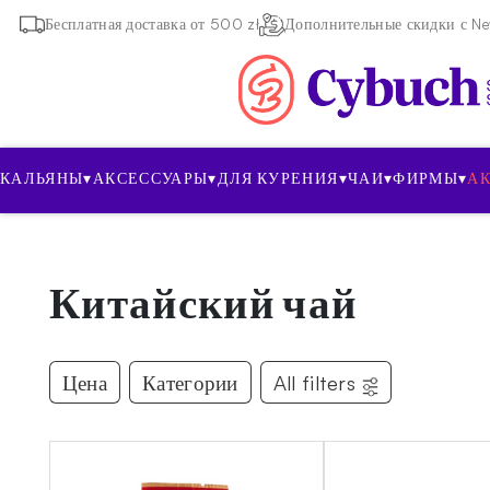
Бесплатная доставка от 500 zł
Дополнительные скидки с New
КАЛЬЯНЫ
▾
АКСЕССУАРЫ
▾
ДЛЯ КУРЕНИЯ
▾
ЧАИ
▾
ФИРМЫ
▾
А
Китайский чай
Цена
Категории
All filters