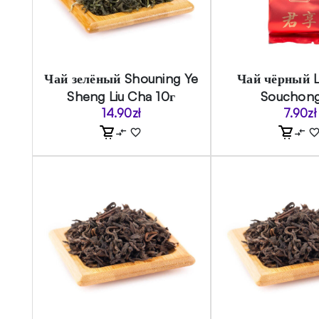
Чай зелёный Shouning Ye
Чай чёрный 
Sheng Liu Cha 10г
Souchong
14.90
zł
7.90
zł