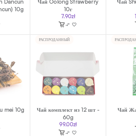
an Dancun
Чай Oolong Strawberry
Чай Sh
ncun) 10g
10г
7.90
zł
РАСПРОДАННЫЙ
РАСПРОДА
u mei 10g
Чай комплект из 12 шт -
Чай Ж
60g
99.00
zł