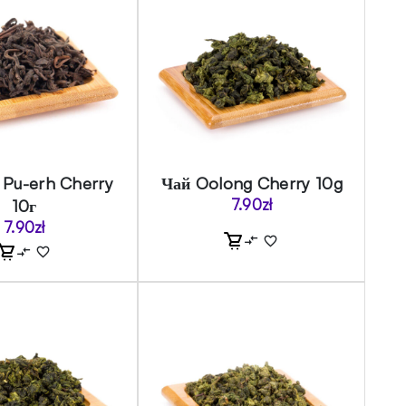
 Pu-erh Cherry
Чай Oolong Cherry 10g
10г
7.90
zł
7.90
zł