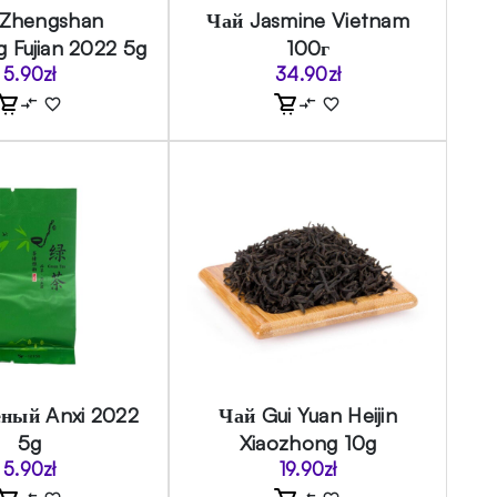
 Zhengshan
Чай Jasmine Vietnam
 Fujian 2022 5g
100г
5.90
zł
34.90
zł
ёный Anxi 2022
Чай Gui Yuan Heijin
5g
Xiaozhong 10g
5.90
zł
19.90
zł