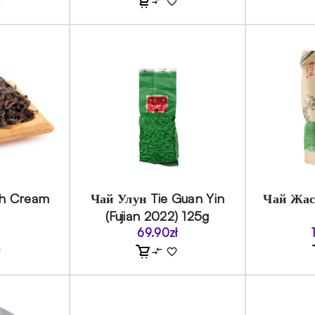
rh Cream
Чай Улун Tie Guan Yin
Чай Жа
(Fujian 2022) 125g
69.90
zł