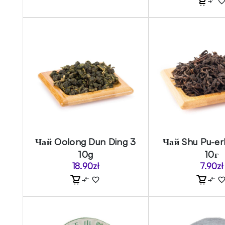
Чай Oolong Dun Ding 3
Чай Shu Pu-e
10g
10г
18.90
zł
7.90
zł