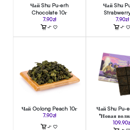
Чай Shu Pu-erh
Чай Shu P
Chocolate 10г
Strabwerr
7.90
zł
7.90
zł
Чай Oolong Peach 10г
Чай Shu Pu-e
7.90
zł
"Новая волн
109.90
z