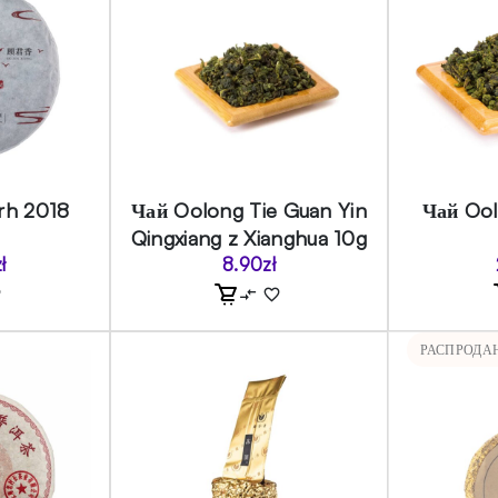
rh 2018
Чай Oolong Tie Guan Yin
Чай Ool
Qingxiang z Xianghua 10g
ł
8.90
zł
РАСПРОДА