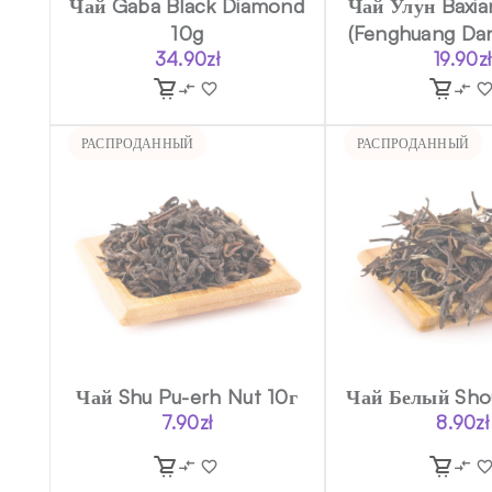
Чай Gaba Black Diamond
Чай Улун Baxi
10g
(Fenghuang Da
34.90
zł
19.90
zł
РАСПРОДАННЫЙ
РАСПРОДАННЫЙ
Чай Shu Pu-erh Nut 10г
Чай Белый Sho
7.90
zł
8.90
zł