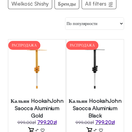
Wielkość Shishy
Бренды
All filters
РАСПРОДАЖА
РАСПРОДАЖА
Кальян HookahJohn
Кальян HookahJohn
Saocca Aluminium
Saocca Aluminium
Gold
Black
zł
799.20
zł
zł
799.20
zł
999.00
999.00
Первоначальная
Текущая
Первоначальная
Текущая
цена
цена:
цена
цена: