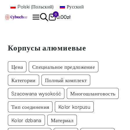
Polski
(
Польский
)
Русский
0
0.00
zł
Найти
Корпусы алюмиевые
Цена
Специальное предложение
Категории
Полный комплект
Szacowana wysokość
Многошланговость
Тип соединения
Kolor korpusu
Kolor dzbana
Материал