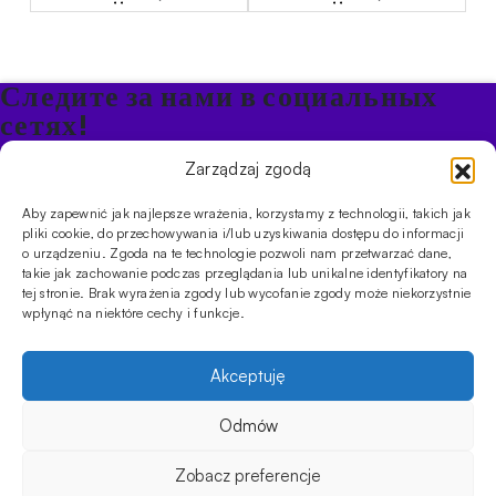
составляла
799.20zł.
составляла
799.20zł.
999.00zł.
999.00zł.
Следите за нами в социальных
сетях!
Будьте в курсе акций и новостей в Кальяне
Zarządzaj zgodą
Aby zapewnić jak najlepsze wrażenia, korzystamy z technologii, takich jak
ПРОДУКТЫ
pliki cookie, do przechowywania i/lub uzyskiwania dostępu do informacji
o urządzeniu. Zgoda na te technologie pozwoli nam przetwarzać dane,
Кальяны
Чаши
Угли и розжиг
Продукты безникотиновые
takie jak zachowanie podczas przeglądania lub unikalne identyfikatory na
ИНФОРМАЦИЯ
tej stronie. Brak wyrażenia zgody lub wycofanie zgody może niekorzystnie
АКЦИИ
FAQ
Фирмы
Правила работы магазина
Политика
wpłynąć na niektóre cechy i funkcje.
конфиденциальности
УСЛУГИ
Akceptuję
Оптовое предложение
Магазин
Обучения
Мероприятия
CYBUCH - SHISHA SKLEP
Odmów
Cybuch- это не просто магазин. Это центр знаний о культуре
кальяна, и с помощью наших гидов вы сможете устроить
Zobacz preferencje
восхитительную сессию, которая порадует ваших друзей. Мы