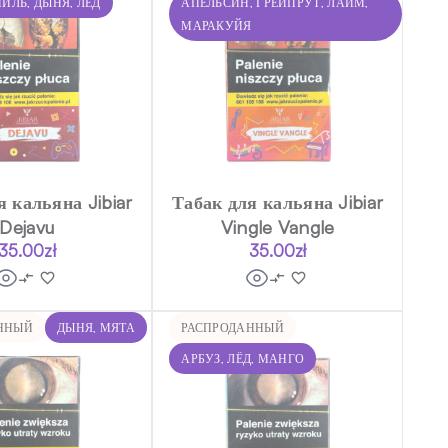
НИЛЬ, ДЫНЯ, ЛЁД
АПЕЛЬСИН, ГРЕЙПРУТ, ЛАЙМ,
МАРАКУЙЯ
я кальяна Jibiar
Табак для кальяна Jibiar
Dejavu
Vingle Vangle
35.00
zł
35.00
zł
ННЫЙ
ДЫНЯ, МЯТА
РАСПРОДАННЫЙ
АРБУЗ, ЛЁД, МАНГО