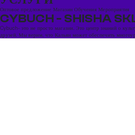
Оптовое предложение
Магазин
Обучения
Мероприятия
CYBUCH - SHISHA SK
Cybuch- это не просто магазин. Это центр знаний о кул
друзей. Мы верим, что Кальян может обеспечить многоуро