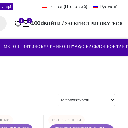
Polski
(
Польский
)
Русский
 shop!
1
0
0.00
zł
ВОЙТИ / ЗАРЕГИСТРИРОВАТЬСЯ
МЕРОПРИЯТИЯ
ОБУЧЕНИЕ
ОПТ
FAQ
О НАС
БЛОГ
КОНТАКТ
ННЫЙ
РАСПРОДАННЫЙ