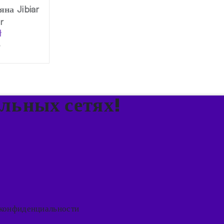
на Jibiar
r
ł
альных сетях!
конфиденциальности