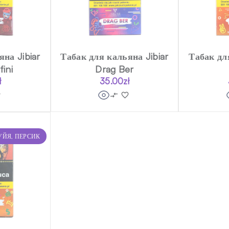
на Jibiar
Табак для кальяна Jibiar
Табак дл
ini
Drag Ber
ł
35.00
zł
УЙЯ, ПЕРСИК