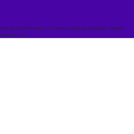
оить восхитительную сессию, которая порадует ваших
казать это.