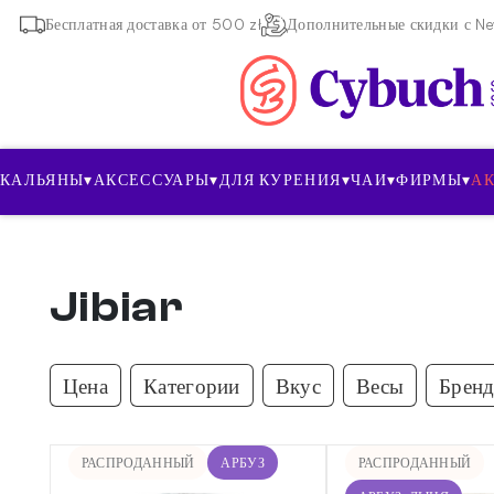
Бесплатная доставка от 500 zł
Дополнительные скидки с New
КАЛЬЯНЫ
▾
АКСЕССУАРЫ
▾
ДЛЯ КУРЕНИЯ
▾
ЧАИ
▾
ФИРМЫ
▾
А
Jibiar
Цена
Категории
Вкус
Весы
Брен
РАСПРОДАННЫЙ
АРБУЗ
РАСПРОДАННЫЙ