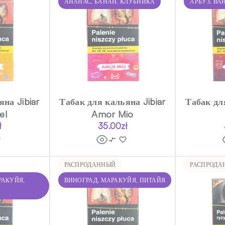
АНАНАС, БАНАН, КЛУБНИКА
АРБУЗ, ВА
на Jibiar
Табак для кальяна Jibiar
Табак дл
el
Amor Mio
ł
35.00
zł
РАСПРОДАННЫЙ
РАСПРОДА
РАКУЙЯ,
ВИНОГРАД, МАРАКУЙЯ, ПИТАЙЯ