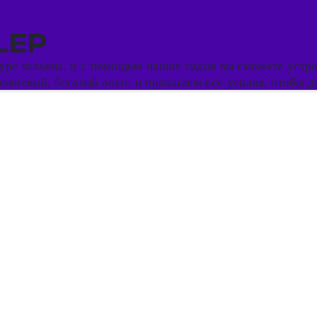
LEP
ьтуре кальяна, и с помощью наших гидов вы сможете устр
вневый, богатый опыт, и прилагаем все усилия, чтобы до