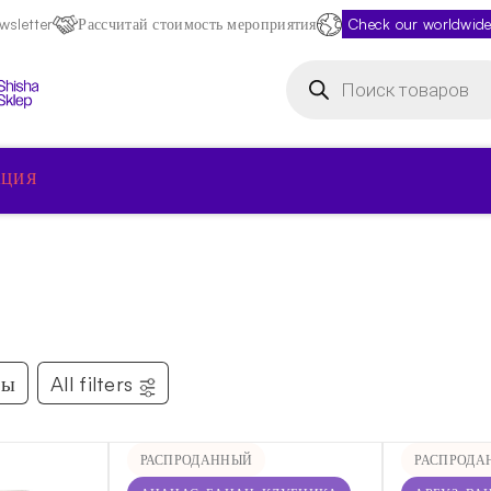
sletter
Рассчитай стоимость мероприятия
Check our worldwide
Поиск
товаров
КЦИЯ
ды
All filters
РАСПРОДАННЫЙ
РАСПРОДА