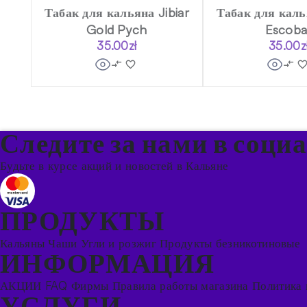
Табак для кальяна Jibiar
Табак для калья
Gold Pych
Escoba
35.00
zł
35.00
z
Следите за нами в соци
Будьте в курсе акций и новостей в Кальяне
ПРОДУКТЫ
Кальяны
Чаши
Угли и розжиг
Продукты безникотиновые
ИНФОРМАЦИЯ
АКЦИИ
FAQ
Фирмы
Правила работы магазина
Политика 
УСЛУГИ