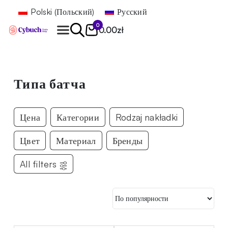
Polski
(
Польский
)
Русский
0
0.00
zł
Найти
Типа батча
Цена
Категории
Rodzaj nakładki
Цвет
Материал
Бренды
All filters