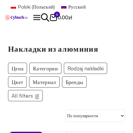
Polski
(
Польский
)
Русский
0
0.00
zł
Найти
Накладки из алюминия
Цена
Категории
Rodzaj nakładki
Цвет
Материал
Бренды
All filters