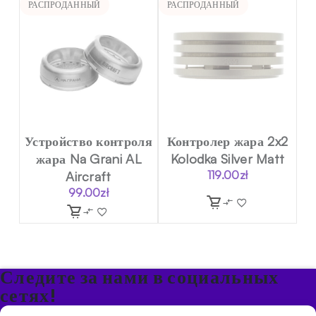
РАСПРОДАННЫЙ
РАСПРОДАННЫЙ
Устройство контроля
Контролер жара 2x2
жара Na Grani AL
Kolodka Silver Matt
Aircraft
119.00
zł
99.00
zł
Следите за нами в социальных
сетях!
Будьте в курсе акций и новостей в Кальяне