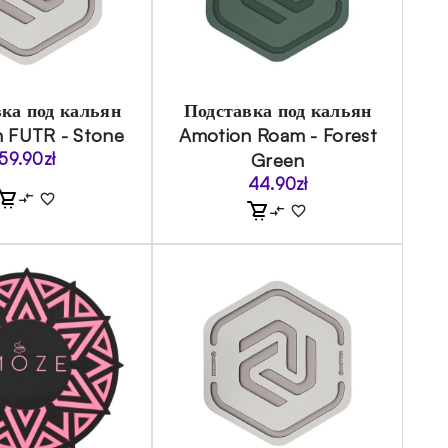
ка под кальян
Подставка под кальян
 FUTR - Stone
Amotion Roam - Forest
59.90
zł
Green
44.90
zł