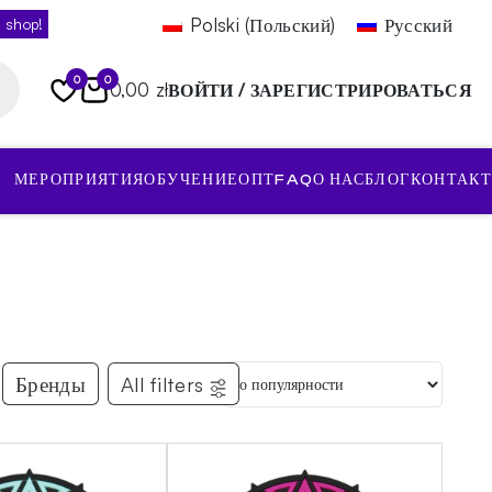
Polski
(
Польский
)
Русский
 shop!
0
0
0,00 zł
ВОЙТИ / ЗАРЕГИСТРИРОВАТЬСЯ
МЕРОПРИЯТИЯ
ОБУЧЕНИЕ
ОПТ
FAQ
О НАС
БЛОГ
КОНТАКТ
Бренды
All filters