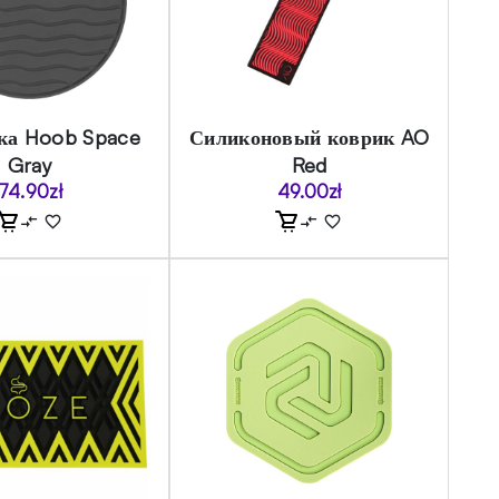
ка Hoob Space
Силиконовый коврик AO
Gray
Red
74.90
zł
49.00
zł