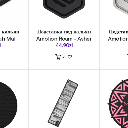
д кальян
Подставка под кальян
Подстав
ah Mat
Amotion Roam - Asher
Amotion
ł
44.90
zł