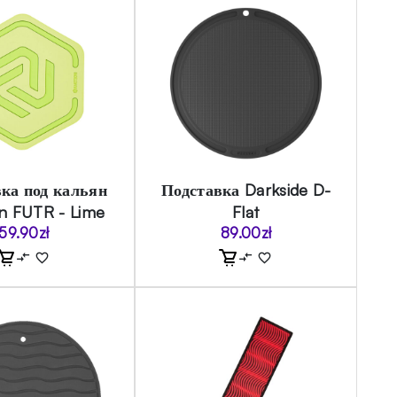
ка под кальян
Подставка Darkside D-
n FUTR - Lime
Flat
59.90
zł
89.00
zł