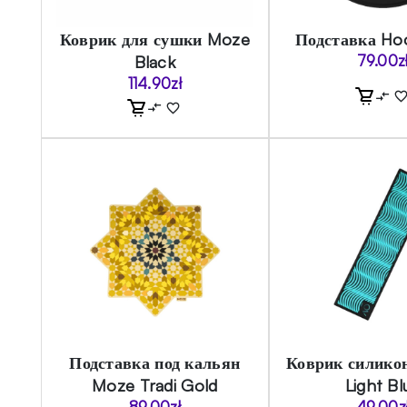
Коврик для сушки Moze
Подставка Ho
Black
79.00
z
114.90
zł
Подставка под кальян
Коврик силико
Moze Tradi Gold
Light Bl
89.00
zł
49.00
z