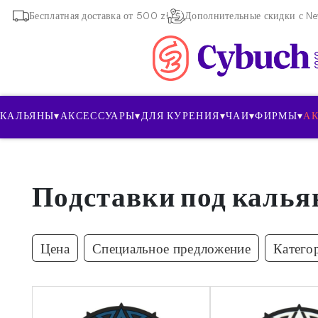
Бесплатная доставка от 500 zł
Дополнительные скидки с New
КАЛЬЯНЫ
▾
АКСЕССУАРЫ
▾
ДЛЯ КУРЕНИЯ
▾
ЧАИ
▾
ФИРМЫ
▾
А
Подставки под калья
Цена
Специальное предложение
Катего