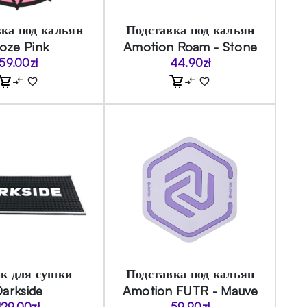
ка под кальян
Подставка под кальян
oze Pink
Amotion Roam - Stone
59.00
zł
44.90
zł
к для сушки
Подставка под кальян
Darkside
Amotion FUTR - Mauve
129.00
zł
59.90
zł