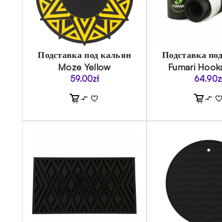
Подставка под кальян
Подставка по
Moze Yellow
Fumari Hook
59.00
zł
64.90
z