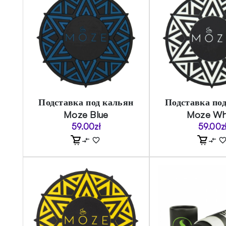
Подставка под кальян
Подставка по
Moze Blue
Moze Wh
59.00
zł
59.00
z