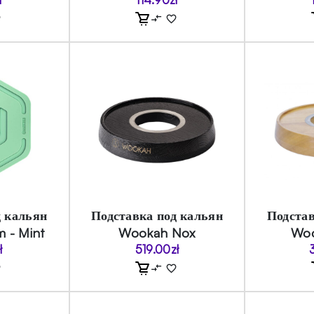
д кальян
Подставка под кальян
Подстав
 - Mint
Wookah Nox
Woo
ł
519.00
zł