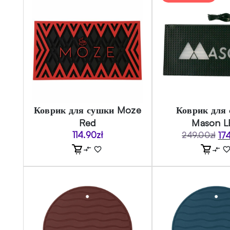
Коврик для сушки Moze
Коврик для
Red
Mason L
114.90
zł
17
249.00
zł
Пер
Тек
цен
цен
сос
174
249