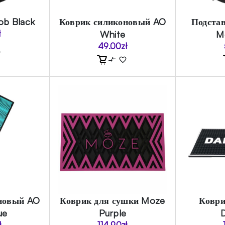
ob Black
Коврик силиконовый AO
Подстав
ł
White
M
49.00
zł
новый AO
Коврик для сушки Moze
Коври
ue
Purple
ł
114.90
zł