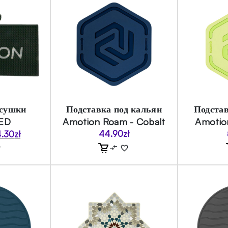
 сушки
Подставка под кальян
Подстав
ED
Amotion Roam - Cobalt
Amotio
44.90
zł
4.30
zł
воначальная
ущая
а
а:
тавляла
.30zł.
.00zł.