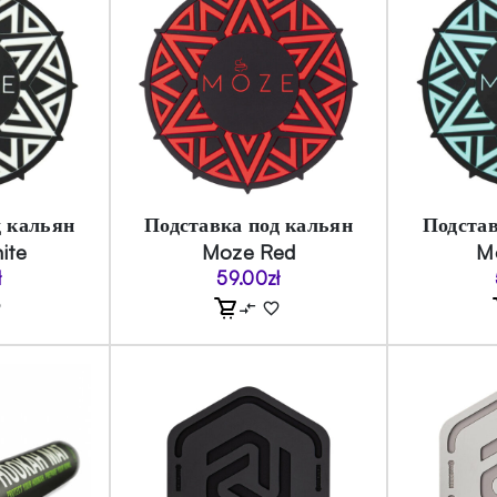
д кальян
Подставка под кальян
Подстав
ite
Moze Red
M
ł
59.00
zł