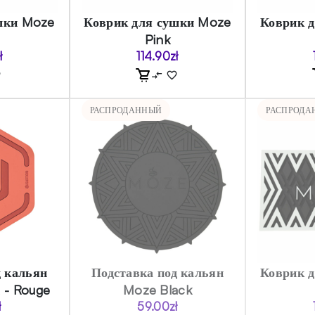
шки Moze
Коврик для сушки Moze
Коврик 
Pink
ł
114.90
zł
РАСПРОДАННЫЙ
РАСПРОДА
д кальян
Подставка под кальян
Коврик 
 - Rouge
Moze Black
ł
59.00
zł