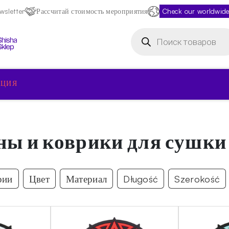
sletter
Рассчитай стоимость мероприятия
Check our worldwide
Поиск
товаров
КЦИЯ
ны и коврики для сушки
рии
Цвет
Материал
Długość
Szerokość