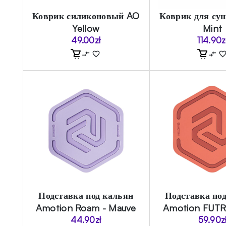
Коврик силиконовый AO
Коврик для су
Yellow
Mint
49.00
zł
114.90
z
Подставка под кальян
Подставка по
Amotion Roam - Mauve
Amotion FUTR
44.90
zł
59.90
z