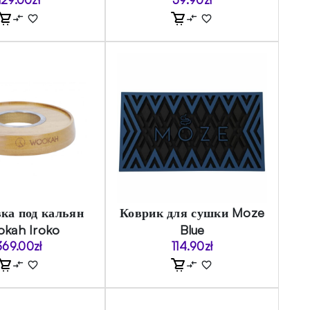
ка под кальян
Коврик для сушки Moze
kah Iroko
Blue
369.00
zł
114.90
zł