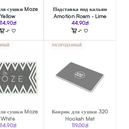
для сушки Moze
Подставка под кальян
Yellow
Amotion Roam - Lime
114.90
zł
44.90
zł
ННЫЙ
РАСПРОДАННЫЙ
для сушки Moze
Коврик для сушки 320
White
Hookah Mat
114.90
zł
119.00
zł