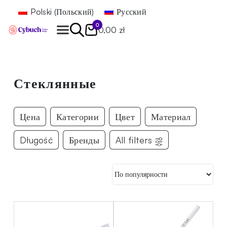
Polski
(
Польский
)
Русский
0
0,00 zł
Найти
Стеклянные
Цена
Категории
Цвет
Материал
Długość
Бренды
All filters