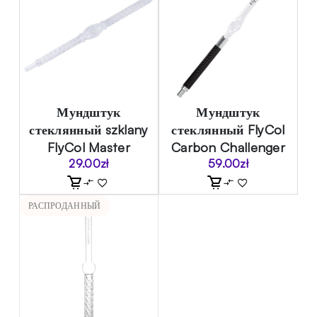
Мундштук
Мундштук
стеклянный szklany
стеклянный FlyCol
FlyCol Master
Carbon Challenger
29.00
zł
59.00
zł
РАСПРОДАННЫЙ