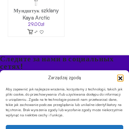
Мундштук szklany
Kaya Arctic
29.00
zł
Следите за нами в социальных
сетях!
Будьте в курсе акций и новостей в Кальяне
Zarządzaj zgodą
Aby zapewnić jak najlepsze wrażenia, korzystamy z technologii, takich jak
ПРОДУКТЫ
pliki cookie, do przechowywania i/lub uzyskiwania dostępu do informacji
o urządzeniu. Zgoda na te technologie pozwoli nam przetwarzać dane,
Кальяны
Чаши
Угли и розжиг
Продукты безникотиновые
takie jak zachowanie podczas przeglądania lub unikalne identyfikatory na
ИНФОРМАЦИЯ
tej stronie. Brak wyrażenia zgody lub wycofanie zgody może niekorzystnie
АКЦИИ
FAQ
Фирмы
Правила работы магазина
Политика
wpłynąć na niektóre cechy i funkcje.
конфиденциальности
УСЛУГИ